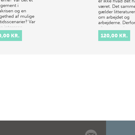
’erne? Var det et
er ikke hvad det h
gement i
været. Det samm
akrisen og en
gælder litterature
gethed af mulige
om arbejdet og
tidsscenarier? Var
arbejderne. Derfo
en interesse…
eftersætter den n
forskning i li…
0,00 KR.
120,00 KR.