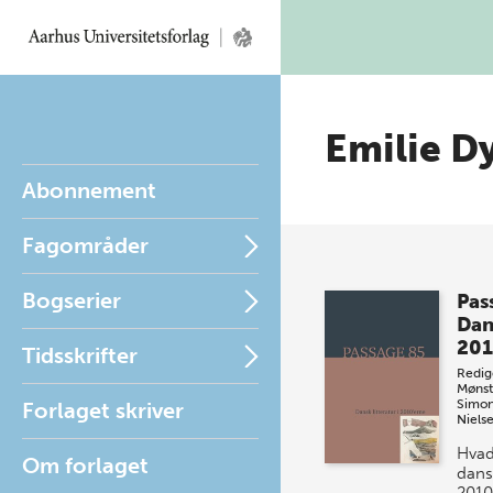
Emilie D
Abonnement
Fagområder
Bogserier
Pas
Dans
201
Tidsskrifter
Redig
Mønst
Simon
Forlaget skriver
Niels
Hvad
Om forlaget
dansk