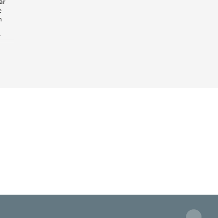
ar
e
n
r
yere