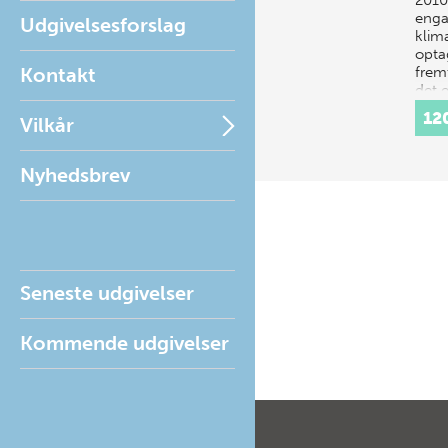
2010
enga
Udgivelsesforslag
klim
opta
Kontakt
frem
det 
12
Vilkår
Nyhedsbrev
Seneste udgivelser
Kommende udgivelser