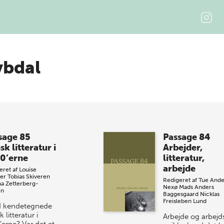
ybdal
sage 85
Passage 84
k litteratur i
Arbejder,
0’erne
litteratur,
arbejde
eret af
Louise
er
Tobias Skiveren
Redigeret af
Tue Ande
a Zetterberg-
Nexø
Mads Anders
en
Baggesgaard
Nicklas
Freisleben Lund
 kendetegnede
 litteratur i
Arbejde og arbejds