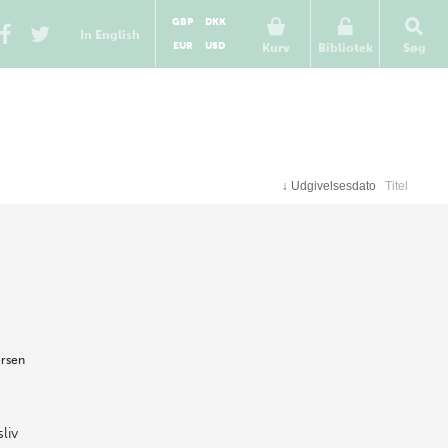
GBP
DKK
In English
EUR
USD
Kurv
Bibliotek
Søg
↓
Udgivelsesdato
Titel
rsen
liv