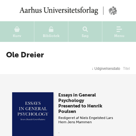
Kurv
Bibliotek
Søg
Menu
Ole Dreier
↓
Udgivelsesdato
Titel
Essays in General
Psychology
Presented to Henrik
Poulsen
Redigeret af
Niels Engelsted
Lars
Hem
Jens Mammen
.