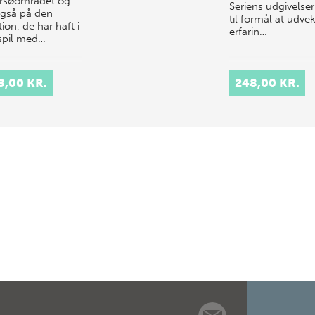
rsøområdet og
Seriens udgivelser
også på den
til formål at udve
ion, de har haft i
erfarin…
pil med…
8,00 KR.
248,00 KR.