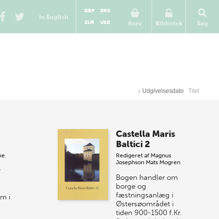
GBP
DKK
In English
EUR
USD
Kurv
Bibliotek
Søg
↓
Udgivelsesdato
Titel
Castella Maris
Baltici 2
ke
Redigeret af
Magnus
Josephson
Mats Mogren
r
Bogen handler om
borge og
fæstningsanlæg i
m i
Østersøområdet i
tiden 900-1500 f.Kr.