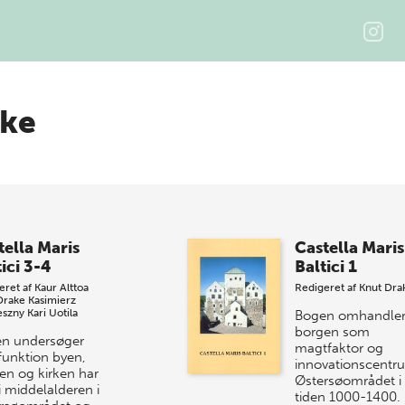
ake
tella Maris
Castella Maris
ici 3-4
Baltici 1
eret af
Kaur Alttoa
Redigeret af
Knut Dra
Drake
Kasimierz
eszny
Kari Uotila
Bogen omhandle
borgen som
n undersøger
magtfaktor og
funktion byen,
innovationscentru
en og kirken har
Østersøområdet i
i middelalderen i
tiden 1000-1400.