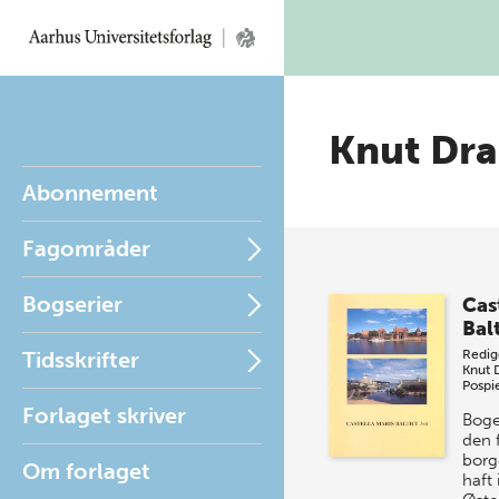
Knut Dr
Abonnement
Fagområder
Bogserier
Cas
Balt
Tidsskrifter
Redig
Knut 
Pospi
Forlaget skriver
Boge
den 
borg
Om forlaget
haft 