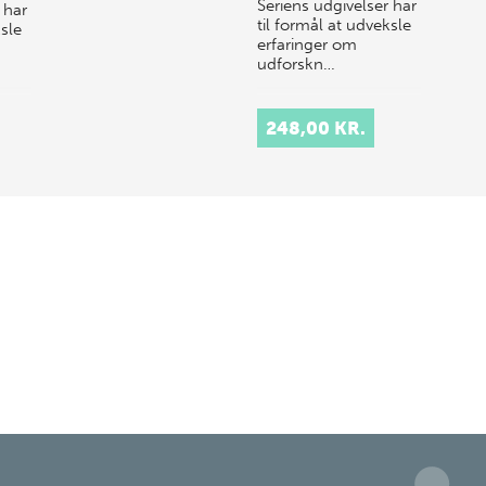
Seriens udgivelser har
 har
til formål at udveksle
ksle
erfaringer om
udforskn…
248,00 KR.