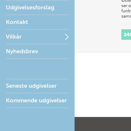
Øste
ser 
Udgivelsesforslag
funkt
sams
Kontakt
24
Vilkår
Nyhedsbrev
Seneste udgivelser
Kommende udgivelser