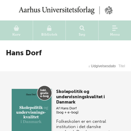
Kurv
Bibliotek
Søg
Menu
Hans Dorf
↓
Udgivelsesdato
Titel
Skolepolitik og
undervisningskvalitet i
Danmark
Af
Hans Dorf
(bog + e-bog)
Folkeskolen er en central
institution i det danske