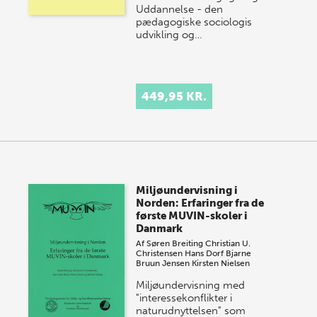
Uddannelse - den
pædagogiske sociologis
udvikling og…
449,95 KR.
Miljøundervisning i
Norden: Erfaringer fra de
første MUVIN-skoler i
Danmark
Af
Søren Breiting
Christian U.
Christensen
Hans Dorf
Bjarne
Bruun Jensen
Kirsten Nielsen
Miljøundervisning med
"interessekonflikter i
naturudnyttelsen" som