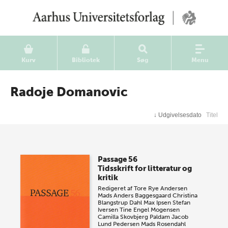
Kurv
Bibliotek
Søg
Menu
Radoje Domanovic
↓
Udgivelsesdato
Titel
Passage 56
Tidsskrift for litteratur og
kritik
Redigeret af
Tore Rye Andersen
Mads Anders Baggesgaard
Christina
Blangstrup Dahl
Max Ipsen
Stefan
Iversen
Tine Engel Mogensen
Camilla Skovbjerg Paldam
Jacob
Lund Pedersen
Mads Rosendahl