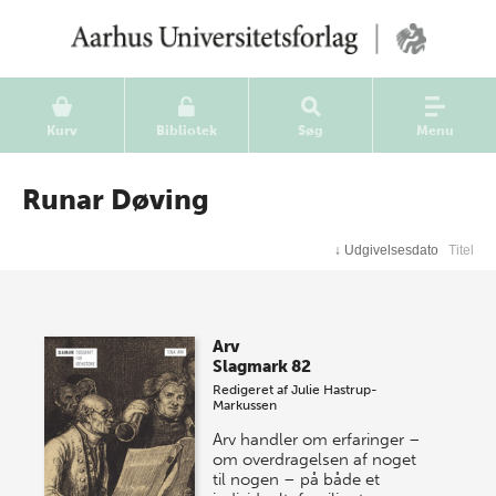
Kurv
Bibliotek
Søg
Menu
Runar Døving
↓
Udgivelsesdato
Titel
Arv
Slagmark 82
Redigeret af
Julie Hastrup-
Markussen
Arv handler om erfaringer –
om overdragelsen af noget
til nogen – på både et