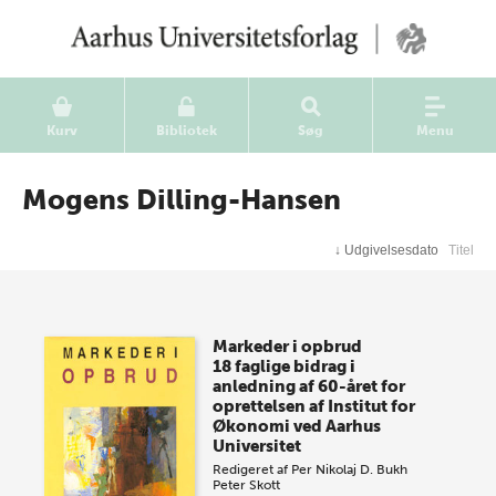
Kurv
Bibliotek
Søg
Menu
Mogens Dilling-Hansen
↓
Udgivelsesdato
Titel
Markeder i opbrud
18 faglige bidrag i
anledning af 60-året for
oprettelsen af Institut for
Økonomi ved Aarhus
Universitet
Redigeret af
Per Nikolaj D. Bukh
Peter Skott