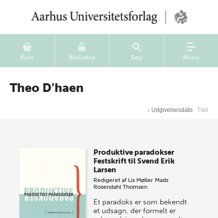
Kurv
Bibliotek
Søg
Menu
Theo D'haen
↓
Udgivelsesdato
Titel
Produktive paradokser
Festskrift til Svend Erik
Larsen
Redigeret af
Lis Møller
Mads
Rosendahl Thomsen
Et paradoks er som bekendt
et udsagn, der formelt er