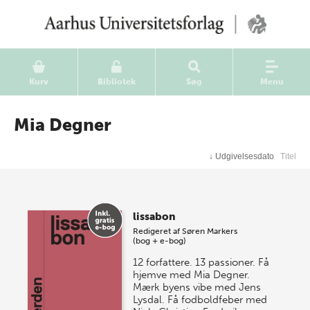
Kurv
Bibliotek
Søg
Menu
Mia Degner
↓
Udgivelsesdato
Titel
lissabon
Redigeret af
Søren Markers
(bog + e-bog)
12 forfattere. 13 passioner. Få
hjemve med Mia Degner.
Mærk byens vibe med Jens
Lysdal. Få fodboldfeber med