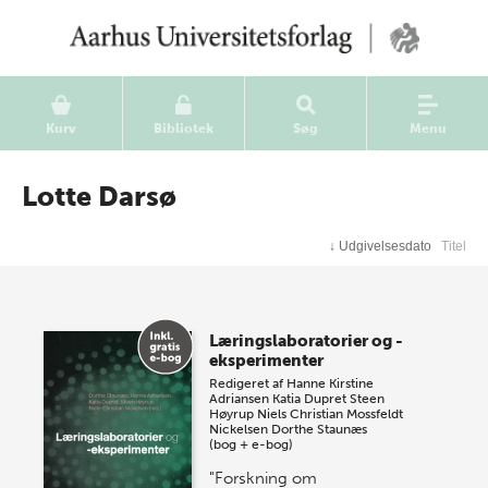
Kurv
Bibliotek
Søg
Menu
Lotte Darsø
↓
Udgivelsesdato
Titel
Læringslaboratorier og -
eksperimenter
Redigeret af
Hanne Kirstine
Adriansen
Katia Dupret
Steen
Høyrup
Niels Christian Mossfeldt
Nickelsen
Dorthe Staunæs
(bog + e-bog)
"Forskning om