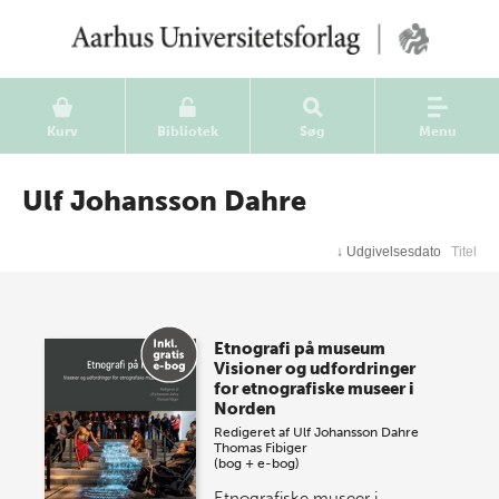
Kurv
Bibliotek
Søg
Menu
Ulf Johansson Dahre
↓
Udgivelsesdato
Titel
Etnografi på museum
Visioner og udfordringer
for etnografiske museer i
Norden
Redigeret af
Ulf Johansson Dahre
Thomas Fibiger
(bog + e-bog)
Etnografiske museer i