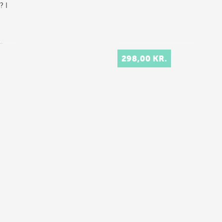
? I
n
…
298,00 KR.