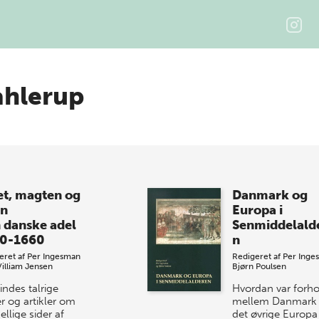
ahlerup
et, magten og
Danmark og
n
Europa i
 danske adel
Senmiddelald
0-1660
n
eret af
Per Ingesman
Redigeret af
Per Inge
Villiam Jensen
Bjørn Poulsen
indes talrige
Hvordan var forho
r og artikler om
mellem Danmark
ellige sider af
det øvrige Europa 