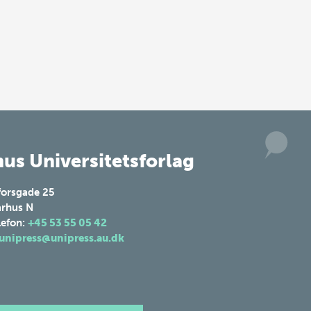
us Universitetsforlag
forsgade 25
rhus N
lefon:
+45 53 55 05 42
unipress@unipress.au.dk