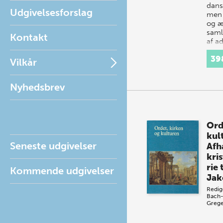
dans
Udgivelsesforslag
men 
og æ
saml
Kontakt
af a
39
Vilkår
Nyhedsbrev
Ord
kul
Seneste udgivelser
Afh
kri
rie 
Kommende udgivelser
Jak
Redig
Bach-
Grege