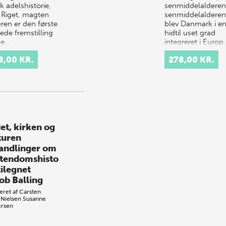
k adelshistorie,
senmiddelalderen
Riget, magten
senmiddelalderen
ren er den første
blev Danmark i e
ede fremstilling
hidtil uset grad
de…
integreret i Europ
8,00 KR.
278,00 KR.
et, kirken og
turen
andlinger om
stendomshisto
tilegnet
ob Balling
eret af
Carsten
Nielsen
Susanne
rsen