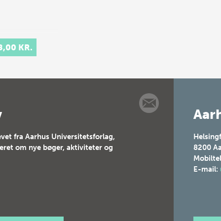
8,00 KR.
v
Aarh
vet fra Aarhus Universitetsforlag,
Helsing
teret om nye bøger, aktiviteter og
8200
Aa
Mobilte
E-mail: