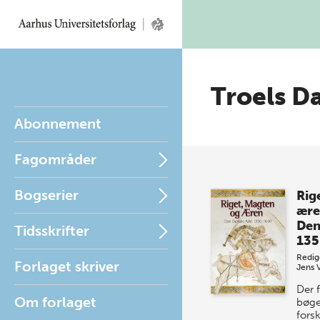
Troels D
Abonnement
Fagområder
Bogserier
Rig
ære
Den
Tidsskrifter
135
Redig
Forlaget skriver
Jens 
Der f
Om forlaget
bøge
forsk