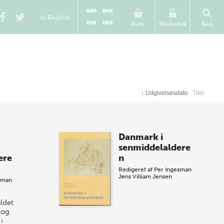
GBP
DKK
In English
EUR
USD
Kurv
Bibliotek
Søg
↓
Udgivelsesdato
Titel
Danmark i
senmiddelaldere
ere
n
Redigeret af
Per Ingesman
Jens Villiam Jensen
sman
ldet
 og
i