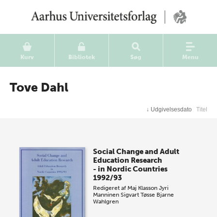
Kurv
Bibliotek
Søg
Menu
Tove Dahl
↓
Udgivelsesdato
Titel
Social Change and Adult
Education Research
- in Nordic Countries
1992/93
Redigeret af
Maj Klasson
Jyri
Manninen
Sigvart Tøsse
Bjarne
Wahlgren