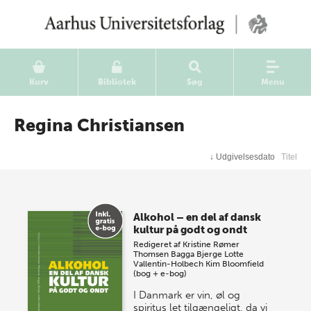
Kurv
Bibliotek
Søg
Menu
Regina Christiansen
↓
Udgivelsesdato
Titel
Alkohol – en del af dansk
kultur på godt og ondt
Redigeret af
Kristine Rømer
Thomsen
Bagga Bjerge
Lotte
Vallentin-Holbech
Kim Bloomfield
(bog + e-bog)
I Danmark er vin, øl og
spiritus let tilgængeligt, da vi