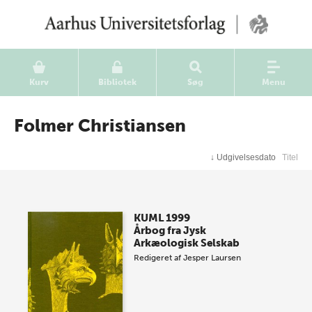
Kurv
Bibliotek
Søg
Menu
Folmer Christiansen
↓
Udgivelsesdato
Titel
KUML 1999
Årbog fra Jysk
Arkæologisk Selskab
Redigeret af
Jesper Laursen