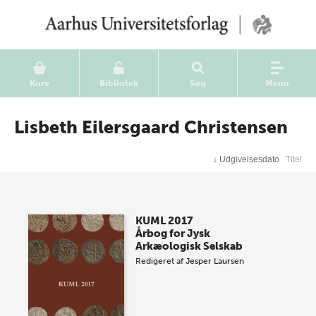
Kurv
Bibliotek
Søg
Menu
Lisbeth Eilersgaard Christensen
↓
Udgivelsesdato
Titel
KUML 2017
Årbog for Jysk
Arkæologisk Selskab
Redigeret af
Jesper Laursen