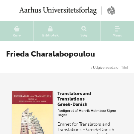
Kurv
Bibliotek
Søg
Menu
Frieda Charalabopoulou
↓
Udgivelsesdato
Titel
Translators and
Translations
Greek-Danish
Redigeret af
Henrik Holmboe
Signe
Isager
Emnet for Translators and
Translations - Greek-Danish