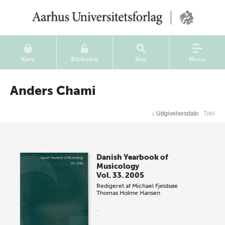
Kurv
Bibliotek
Søg
Menu
Anders Chami
↓
Udgivelsesdato
Titel
Danish Yearbook of
Musicology
Vol. 33. 2005
Redigeret af
Michael Fjeldsøe
Thomas Holme Hansen
.