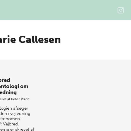
rie Callesen
bred
antologi om
ledning
eret af
Peter Plant
logien afsøger
den i vejledning
 fænomen -
: Vejbred.
lerne er skrevet af