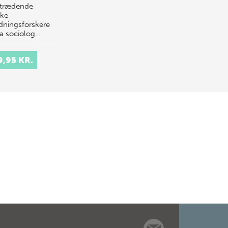
trædende
ke
edningsforskere
ra sociolog…
9,95 KR.