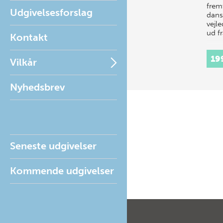
frem
Udgivelsesforslag
dans
vejl
ud f
Kontakt
19
Vilkår
Nyhedsbrev
Seneste udgivelser
Kommende udgivelser