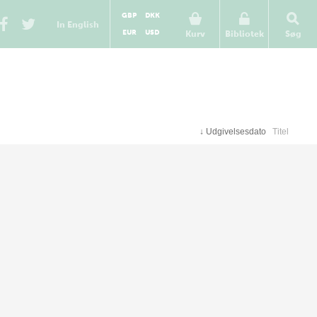
GBP
DKK
In English
EUR
USD
Kurv
Bibliotek
Søg
↓
Udgivelsesdato
Titel