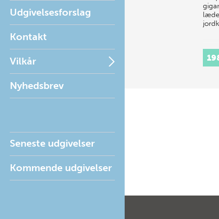
gigan
Udgivelsesforslag
læde
jord
Kontakt
19
Vilkår
Nyhedsbrev
Seneste udgivelser
Kommende udgivelser