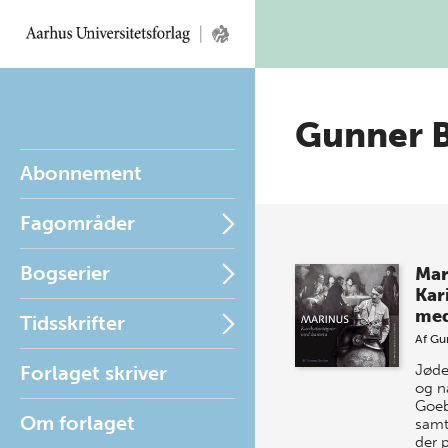
Gunner 
Abonnement
Fagområder
Bogserier
Mar
Kar
med
Tidsskrifter
Af
Gu
Forlaget skriver
Jøde
og n
Goeb
Om forlaget
samta
der 