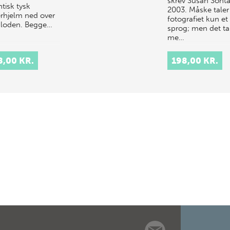
skrev Susan Sonta
tisk tysk
2003. Måske taler
rhjelm ned over
fotografiet kun et
kloden. Begge…
sprog; men det ta
me…
8,00 KR.
198,00 KR.