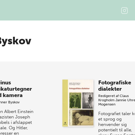
Byskov
inus
Fotografiske
ikaturtegner
dialekter
 kamera
Redigeret af
Claus
Krogholm
Jannie Uhr
nner Byskov
Mogensen
n Albert Einstein
Fotografiet taler 
azisten Joseph
et sprog og
bels i afslappet
henvender sig
le. Og Hitler,
potentielt til alle,
presser en