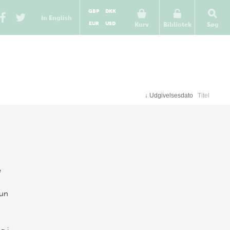
GBP
DKK
In English
EUR
USD
Kurv
Bibliotek
Søg
↓
Udgivelsesdato
Titel
e
kun