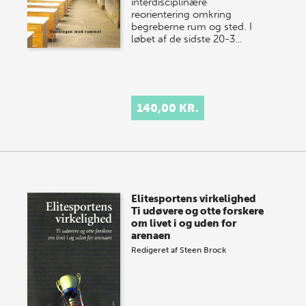
interdisciplinære
reorientering omkring
begreberne rum og sted. I
løbet af de sidste 20-3…
140,00 KR.
Elitesportens virkelighed
Ti udøvere og otte forskere
om livet i og uden for
arenaen
Redigeret af
Steen Brock