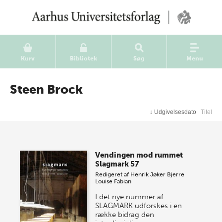
Kurv
Bibliotek
Søg
Menu
Steen Brock
↓
Udgivelsesdato
Titel
Vendingen mod rummet
Slagmark 57
Redigeret af
Henrik Jøker Bjerre
Louise Fabian
I det nye nummer af
SLAGMARK udforskes i en
række bidrag den