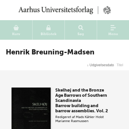
Kurv
Bibliotek
Søg
Menu
Henrik Breuning-Madsen
↓
Udgivelsesdato
Titel
Skelhøj and the Bronze
Age Barrows of Southern
Scandinavia
Barrow building and
barrow assemblies. Vol. 2
Redigeret af
Mads Kähler Holst
Marianne Rasmussen