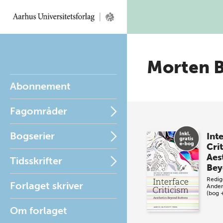
Morten B
Abonnement
Fagområder
Bogserier
Int
Cri
Aes
Tidsskrifter
Bey
Redig
Forlaget skriver
Ander
(bog 
Om forlaget