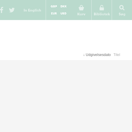
GBP
DKK
In English
EUR
USD
Kurv
Bibliotek
Søg
↓
Udgivelsesdato
Titel