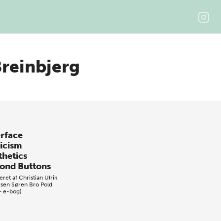
reinbjerg
erface
ticism
thetics
ond Buttons
eret af
Christian Ulrik
sen
Søren Bro Pold
+ e-bog)