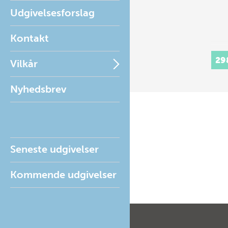
Udgivelsesforslag
Kontakt
29
Vilkår
Nyhedsbrev
Seneste udgivelser
Kommende udgivelser