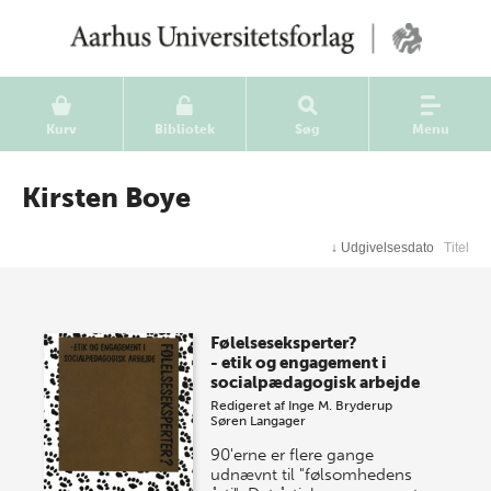
Kurv
Bibliotek
Søg
Menu
Kirsten Boye
↓
Udgivelsesdato
Titel
Følelseseksperter?
- etik og engagement i
socialpædagogisk arbejde
Redigeret af
Inge M. Bryderup
Søren Langager
90'erne er flere gange
udnævnt til "følsomhedens