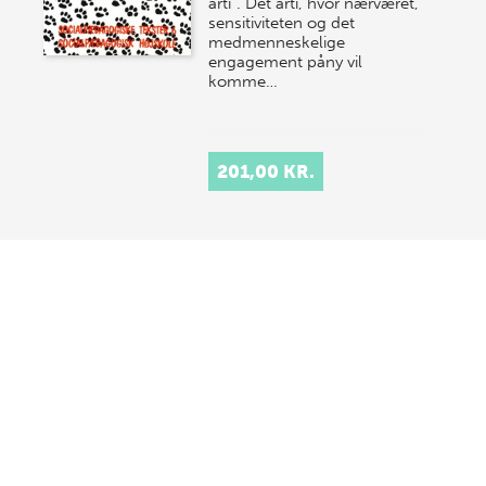
årti". Det årti, hvor nærværet,
sensitiviteten og det
medmenneskelige
engagement påny vil
komme…
201,00 KR.