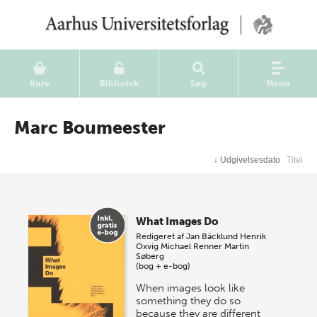
Kurv
Bibliotek
Søg
Menu
Marc Boumeester
↓
Udgivelsesdato
Titel
What Images Do
Redigeret af
Jan Bäcklund
Henrik
Oxvig
Michael Renner
Martin
Søberg
(bog + e-bog)
When images look like
something they do so
because they are different