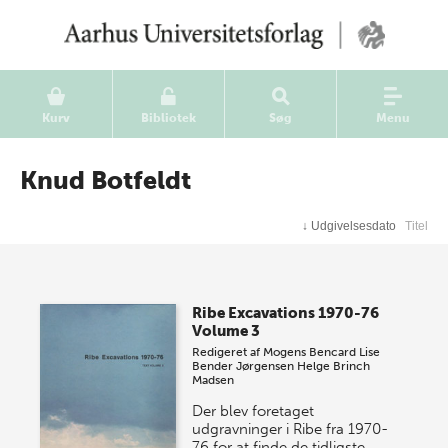
Kurv
Bibliotek
Søg
Menu
Knud Botfeldt
↓
Udgivelsesdato
Titel
Ribe Excavations 1970-76
Volume 3
Redigeret af
Mogens Bencard
Lise
Bender Jørgensen
Helge Brinch
Madsen
Der blev foretaget
udgravninger i Ribe fra 1970-
76 for at finde de tidligste