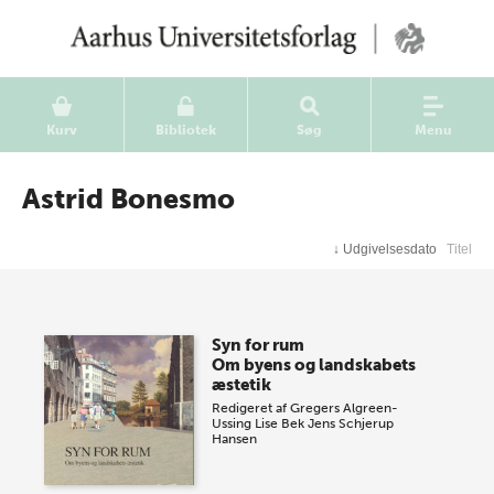
Kurv
Bibliotek
Søg
Menu
Astrid Bonesmo
↓
Udgivelsesdato
Titel
Syn for rum
Om byens og landskabets
æstetik
Redigeret af
Gregers Algreen-
Ussing
Lise Bek
Jens Schjerup
Hansen