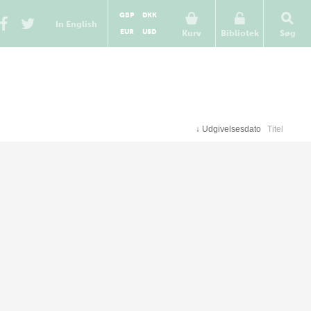
GBP
DKK
In English
EUR
USD
Kurv
Bibliotek
Søg
↓
Udgivelsesdato
Titel