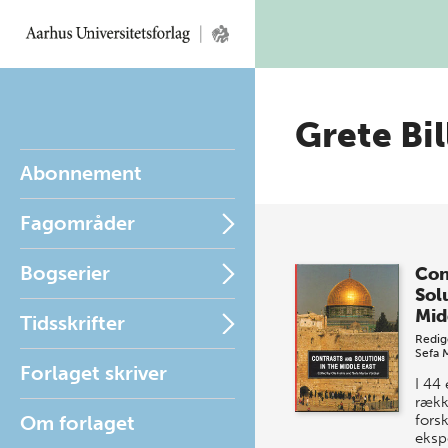
Grete Bil
Abonnement
Fagområder
Bogserier
Con
Solu
Mid
Tidsskrifter
Redig
Sefa 
Forlaget skriver
I 44 
rækk
Om forlaget
forsk
eksp