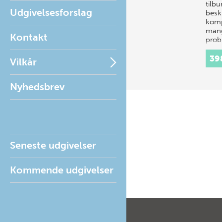
tilb
Udgivelsesforslag
beskr
komp
mang
Kontakt
prob
39
Vilkår
Nyhedsbrev
Seneste udgivelser
Kommende udgivelser