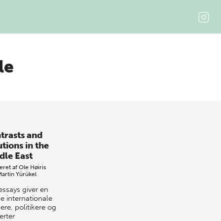
le
trasts and
tions in the
dle East
eret af
Ole Høiris
Martin Yürükel
essays giver en
e internationale
ere, politikere og
erter