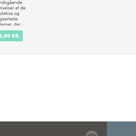
undsgående
ivelser af de
lekse og
eartede
lemer, der…
8,00 KR.