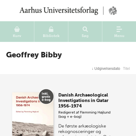
Kurv
Bibliotek
Søg
Menu
Geoffrey Bibby
↓
Udgivelsesdato
Titel
Danish Archaeological
Investigations in Qatar
1956-1974
Redigeret af
Flemming Højlund
(bog + e-bog)
De første arkæologiske
rekognosceringer og