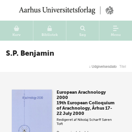
Kurv
Bibliotek
Søg
Menu
S.P. Benjamin
↓
Udgivelsesdato
Titel
European Arachnology
2000
19th European Colloquium
of Arachnology, Århus 17-
22 July 2000
Redigeret af
Nikolaj Scharff
Søren
Toft