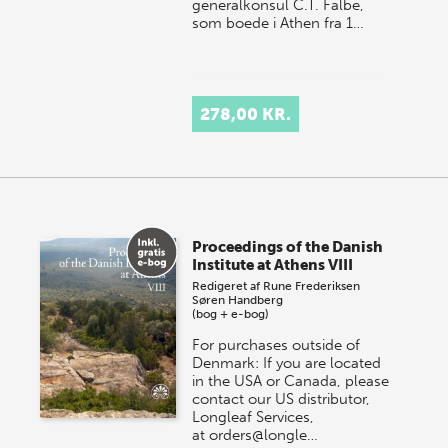
generalkonsul C.T. Falbe,
som boede i Athen fra 1…
278,00 KR.
Proceedings of the Danish
Institute at Athens VIII
Redigeret af
Rune Frederiksen
Søren Handberg
(bog + e-bog)
For purchases outside of
Denmark: If you are located
in the USA or Canada, please
contact our US distributor,
Longleaf Services,
at orders@longle…