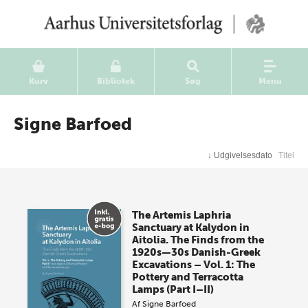
Kurv
Bibliotek
Søg
Menu
Signe Barfoed
↓
Udgivelsesdato
Titel
The Artemis Laphria
Sanctuary at Kalydon in
Aitolia. The Finds from the
1920s—30s Danish-Greek
Excavations – Vol. 1: The
Pottery and Terracotta
Lamps (Part I–II)
Af
Signe Barfoed