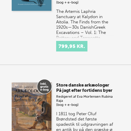
(bog + e-bog)
The Artemis Laphria
Sanctuary at Kalydon in
Aitolia. The Finds from the
1920s—30s DanishGreek
Excavations – Vol. 1: The
Pottery and Terracotta
Lamps o…
799,95 KR.
Store danske arkæologer
På jagt efter fortidens byer
Redigeret af
Eva Mortensen
Rubina
Raja
(bog + e-bog)
I 1811 tog Peter Oluf
Brøndsted det første
spadestik til udgravningen af
en antik by på den græske ø