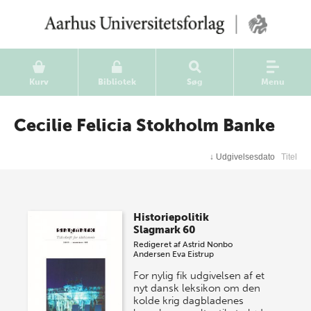
Kurv
Bibliotek
Søg
Menu
Cecilie Felicia Stokholm Banke
↓
Udgivelsesdato
Titel
Historiepolitik
Slagmark 60
Redigeret af
Astrid Nonbo
Andersen
Eva Eistrup
For nylig fik udgivelsen af et
nyt dansk leksikon om den
kolde krig dagbladenes