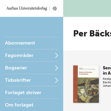
Per Bäck
Abonnement
Fagområder
Bogserier
Sen
in A
Tidsskrifter
Redig
Bäcks
Johan
Forlaget skriver
Om forlaget