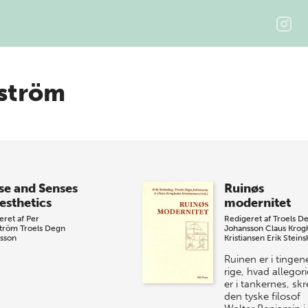
ström
se and Senses
Ruinøs
esthetics
modernitet
eret af
Per
Redigeret af
Troels D
tröm
Troels Degn
Johansson
Claus Kro
sson
Kristiansen
Erik Stein
Ruinen er i tingen
rige, hvad allegor
er i tankernes, skr
den tyske filosof