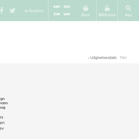
GBP
DKK
In English
EUR
USD
Kurv
Bibliotek
Søg
↓
Udgivelsesdato
Titel
egn
gholm
skog
es
ien
ev