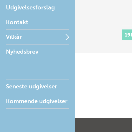
Udgivelsesforslag
Kontakt
19
Vilkår
Nyhedsbrev
Seneste udgivelser
Kommende udgivelser