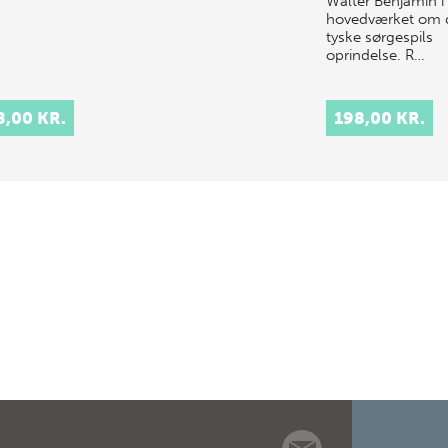
Walter Benjamin i
hovedværket om 
tyske sørgespils
oprindelse. R…
8,00 KR.
198,00 KR.