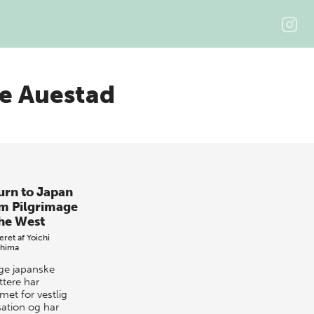
e Auestad
urn to Japan
m Pilgrimage
the West
eret af
Yoichi
shima
e japanske
ttere har
met for vestlig
isation og har