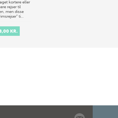
aget kortere eller
re rejser til
en, men disse
rimsrejser" ti…
8,00 KR.