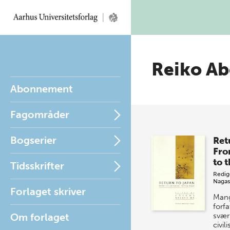
Reiko Ab
Abonnement
Fagområder
Bogserier
Ret
Fro
to 
Tidsskrifter
Redig
Naga
Forlaget skriver
Mang
forfa
Om forlaget
svær
civil