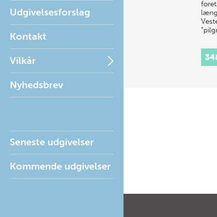
foret
Udgivelsesforslag
længe
Vest
"pilg
Kontakt
34
Vilkår
Nyhedsbrev
Seneste udgivelser
Kommende udgivelser