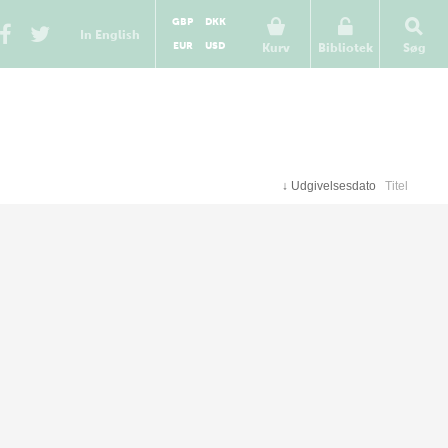
GBP
DKK
In English
EUR
USD
Kurv
Bibliotek
Søg
↓
Udgivelsesdato
Titel