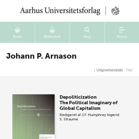
Kurv
Bibliotek
Søg
Menu
Johann P. Arnason
↓
Udgivelsesdato
Titel
Depoliticization
The Political Imaginary of
Global Capitalism
Redigeret af
J.F. Humphrey
Ingerid
S. Straume