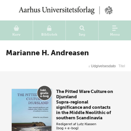
Kurv
Bibliotek
Søg
Menu
Marianne H. Andreasen
↓
Udgivelsesdato
Titel
The Pitted Ware Culture on
Djursland
Supra-regional
significance and contacts
in the Middle Neolithic of
southern Scandinavia
Redigeret af
Lutz Klassen
(bog + e-bog)