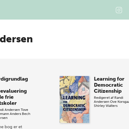
dersen
digrundlag
Learning for
Democratic
vevaluering
Citizenship
e frie
Redigeret af
Randi
Andersen
Ove Korsga
tskoler
Shirley Walters
ndi Andersen
Tove
emann
Anders Bech
rsen
e bog er et