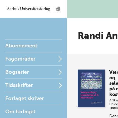
Randi An
Abonnement
Fagområder
Bogserier
Vær
og
sel
Tidsskrifter
på d
kos
Forlaget skriver
Af
Ra
Heid
Thøge
Om forlaget
Denn