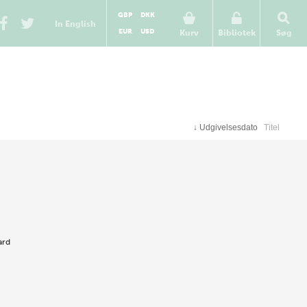
GBP
DKK
In English
EUR
USD
Kurv
Bibliotek
Søg
↓
Udgivelsesdato
Titel
ard