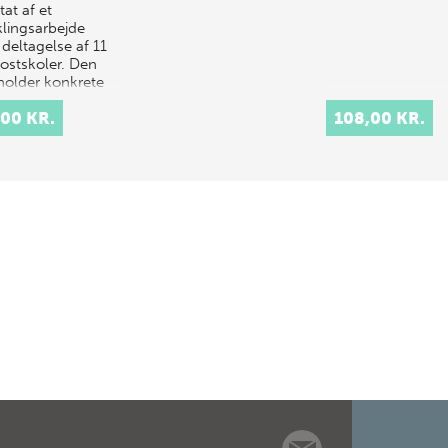
tat af et
klingsarbejde
deltagelse af 11
kostskoler. Den
holder konkrete
sninger på,
,00 KR.
108,00 KR.
dan en skole kan