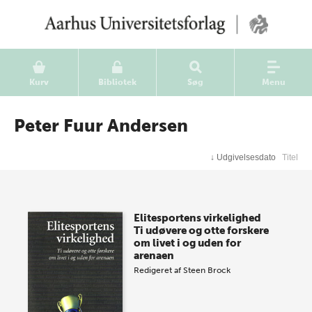
Kurv
Bibliotek
Søg
Menu
Peter Fuur Andersen
↓
Udgivelsesdato
Titel
Elitesportens virkelighed
Ti udøvere og otte forskere
om livet i og uden for
arenaen
Redigeret af
Steen Brock