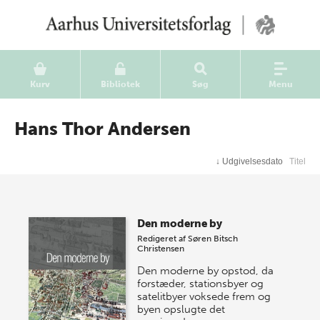
Kurv
Bibliotek
Søg
Menu
Hans Thor Andersen
↓
Udgivelsesdato
Titel
Den moderne by
Redigeret af
Søren Bitsch
Christensen
Den moderne by opstod, da
forstæder, stationsbyer og
satelitbyer voksede frem og
byen opslugte det