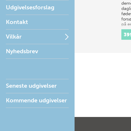
deme
Udgivelsesforslag
dagl
føde
fors
Kontakt
på e
kemi
39
Vilkår
Nyhedsbrev
Seneste udgivelser
Kommende udgivelser