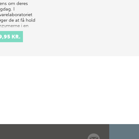
ns om deres
igdag. I
varelaboratoriet
øger de at få hold
nzymerne i en
sk pr…
9,95 KR.