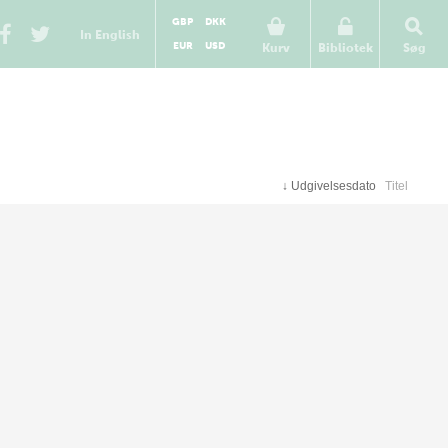
GBP
DKK
In English
EUR
USD
Kurv
Bibliotek
Søg
↓
Udgivelsesdato
Titel