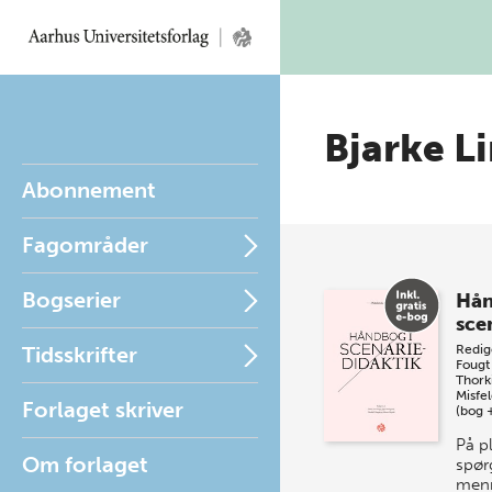
Bjarke L
Abonnement
Fagområder
Bogserier
Hån
sce
Tidsskrifter
Redig
Fougt
Thork
Misfel
Forlaget skriver
(bog 
På p
Om forlaget
spør
men