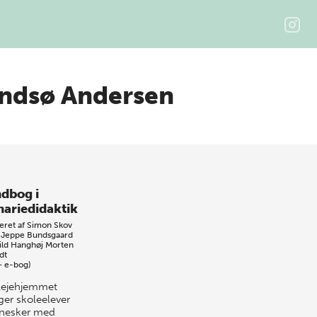
indsø Andersen
dbog i
nariedidaktik
eret af
Simon Skov
Jeppe Bundsgaard
ild Hanghøj
Morten
dt
+ e-bog)
lejehjemmet
ger skoleelever
nesker med