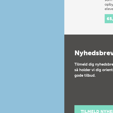
opby
elev
prak
65
Nyhedsbre
Tilmeld dig nyhedsbre
så holder vi dig orien
gode tilbud.
TILMELD NYH