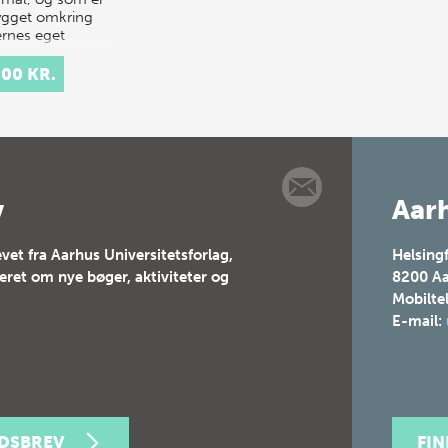
gget omkring
ernes eget
tiske og unders…
,00 KR.
v
Aarh
vet fra Aarhus Universitetsforlag,
Helsing
teret om nye bøger, aktiviteter og
8200
Aa
Mobilte
E-mail:
EDSBREV
FI