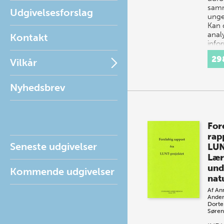
samm
Udgivelsesforslag
unge
Kan 
anal
Kontakt
info
29
Vilkår
Nyhedsbrev
For
rap
Seneste udgivelser
LUN
Lær
und
Kommende udgivelser
nat
Af
An
Ander
Dorte
Søren