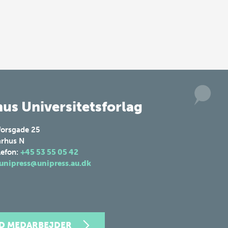
us Universitetsforlag
forsgade 25
rhus N
lefon:
+45 53 55 05 42
unipress@unipress.au.dk
ND MEDARBEJDER