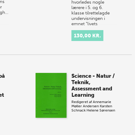
ens
hvorledes nogle
r
lærere i 5. og 6.
igh…
klasse tilrettelagde
undervisningen i
emnet "livets
udvikling" gennem
arbejde med følgen…
130,00 KR.
på
Science - Natur /
Teknik,
Assessment and
et
Learning
Redigeret af
Annemarie
Møller Andersen
Karsten
Schnack
Helene Sørensen