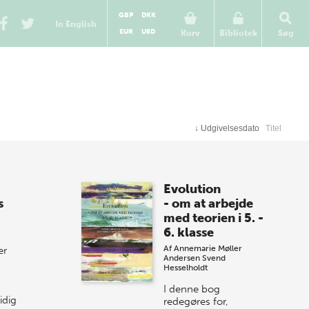
GBP
DKK
In English
EUR
USD
Kurv
Bibliotek
Søg
↓
Udgivelsesdato
Titel
Evolution
s
- om at arbejde
med teorien i 5. -
6. klasse
Af
Annemarie Møller
er
Andersen
Svend
Hesselholdt
I denne bog
idig
redegøres for,