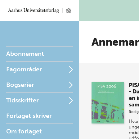
Annemari
Abonnement
Fagområder
Bogserier
PIS
- D
en 
Tidsskrifter
sa
Redig
Forlaget skriver
Hvor
unge
Om forlaget
møde
udfo