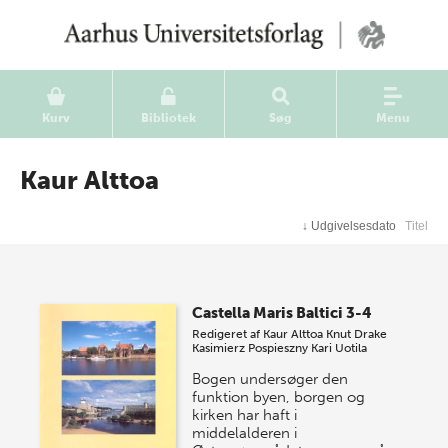
Kurv
Bibliotek
Søg
Menu
Kaur Alttoa
↓
Udgivelsesdato
Titel
Castella Maris Baltici 3-4
Redigeret af
Kaur Alttoa
Knut Drake
Kasimierz Pospieszny
Kari Uotila
Bogen undersøger den
funktion byen, borgen og
kirken har haft i
middelalderen i