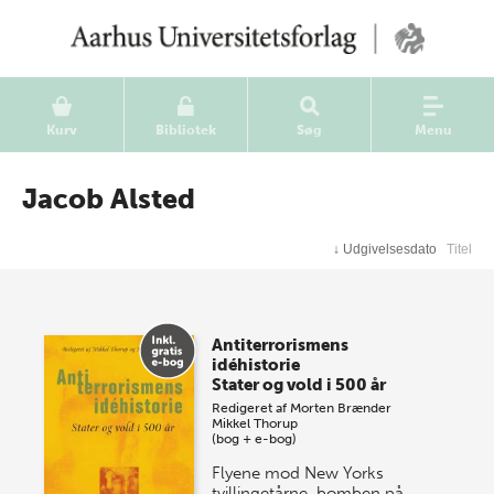
Kurv
Bibliotek
Søg
Menu
Jacob Alsted
↓
Udgivelsesdato
Titel
Antiterrorismens
idéhistorie
Stater og vold i 500 år
Redigeret af
Morten Brænder
Mikkel Thorup
(bog + e-bog)
Flyene mod New Yorks
tvillingetårne, bomben på