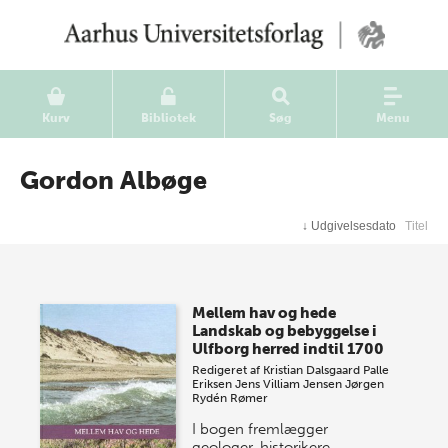
Kurv
Bibliotek
Søg
Menu
Gordon Albøge
↓
Udgivelsesdato
Titel
Mellem hav og hede
Landskab og bebyggelse i
Ulfborg herred indtil 1700
Redigeret af
Kristian Dalsgaard
Palle
Eriksen
Jens Villiam Jensen
Jørgen
Rydén Rømer
I bogen fremlægger
geologer, historikere,