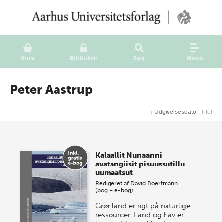
Kurv
Bibliotek
Søg
Menu
Peter Aastrup
↓
Udgivelsesdato
Titel
Kalaallit Nunaanni
avatangiisit pisuussutillu
uumaatsut
Redigeret af
David Boertmann
(bog + e-bog)
Grønland er rigt på naturlige
ressourcer. Land og hav er