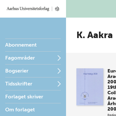
K. Aakra
Abonnement
Fagområder
Bogserier
Eur
Ara
20
Tidsskrifter
19t
Col
Forlaget skriver
Ara
Årh
20
Om forlaget
Redig