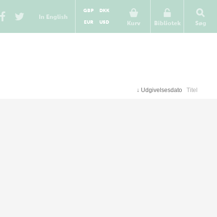
GBP
DKK
In English
EUR
USD
Kurv
Bibliotek
Søg
↓
Udgivelsesdato
Titel