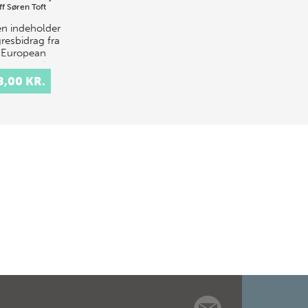
ff
Søren Toft
n indeholder
resbidrag fra
 European
oquium of
hnology, som
8,00 KR.
 afholdt på
us Universitet
2. juli 2000 på
e af Europ…