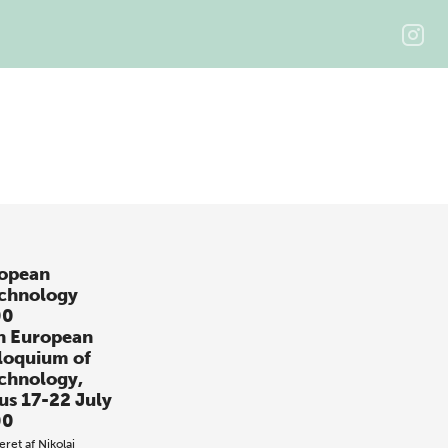
opean
chnology
00
h European
loquium of
chnology,
us 17-22 July
00
eret af
Nikolaj