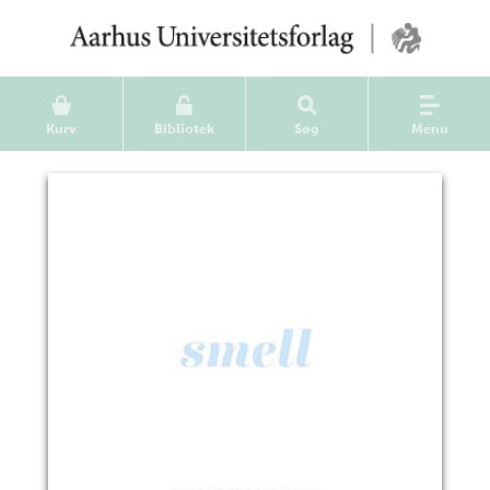
Kurv
Bibliotek
Søg
Menu