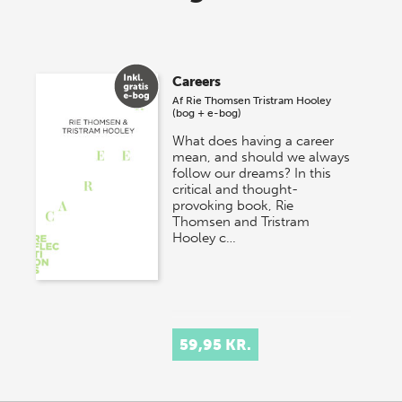
lagersalg!
Vi gentager succesen og inviterer igen i år til vores
store sommer-lagersalg, så sæt kryds i kalenderen
Careers
onsdag den 10. j…
Af
Rie Thomsen
Tristram Hooley
(bog + e-bog)
What does having a career
mean, and should we always
follow our dreams? In this
critical and thought-
provoking book, Rie
Thomsen and Tristram
Hooley c…
59,95 KR.