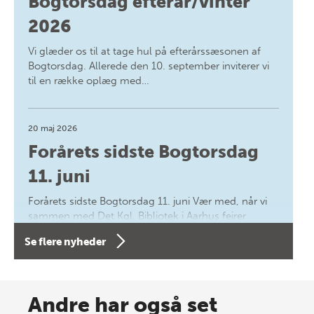
Bogtorsdag efterår/vinter
2026
Vi glæder os til at tage hul på efterårssæsonen af
Bogtorsdag. Allerede den 10. september inviterer vi
til en række oplæg med…
20 maj 2026
Forårets sidste Bogtorsdag
11. juni
Forårets sidste Bogtorsdag 11. juni Vær med, når vi
sammen med Det Kgl. Bibliotek i Aarhus fejrer
forfatterne bag vores nyes…
Se flere nyheder
8 maj 2026
Spar op til 70% til sommer-
Andre har også set