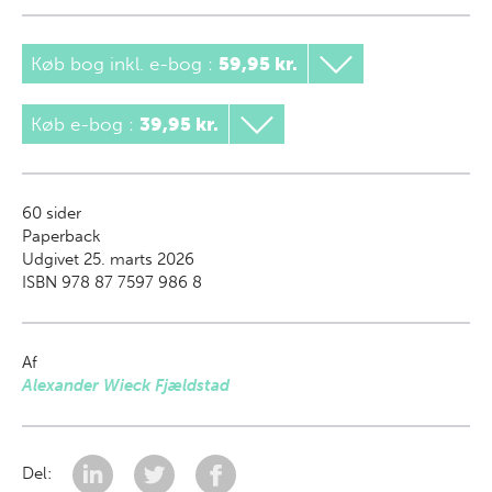
Køb bog inkl. e-bog
:
59,95 kr.
Køb e-bog
:
39,95 kr.
60
sider
Paperback
Udgivet 25. marts 2026
ISBN 978 87 7597 986 8
Af
Alexander Wieck Fjældstad
Del: