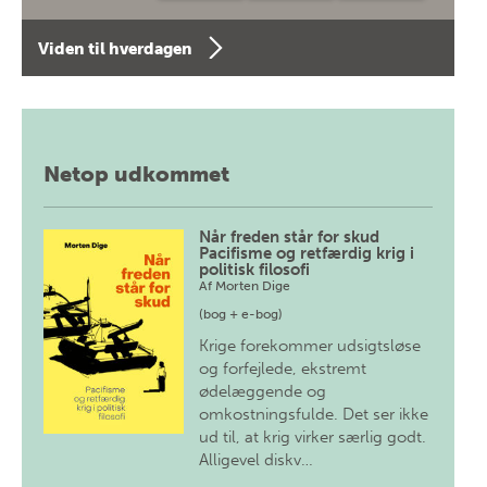
Viden til hverdagen
Netop udkommet
Når freden står for skud
Pacifisme og retfærdig krig i
politisk filosofi
Af
Morten Dige
(bog + e-bog)
Krige forekommer udsigtsløse
og forfejlede, ekstremt
ødelæggende og
omkostningsfulde. Det ser ikke
ud til, at krig virker særlig godt.
Alligevel diskv…