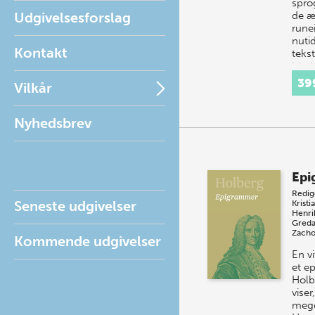
sprog
Udgivelsesforslag
de æ
runei
nutid
Kontakt
tekst
bind
39
Vilkår
Nyhedsbrev
Epi
Redig
Seneste udgivelser
Kristi
Henri
Greda
Zacho
Kommende udgivelser
En vi
et e
Holb
viser
mege