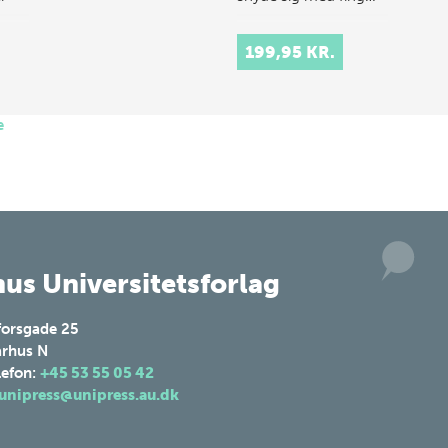
199,95 KR.
e
us Universitetsforlag
forsgade 25
rhus N
lefon:
+45 53 55 05 42
unipress@unipress.au.dk