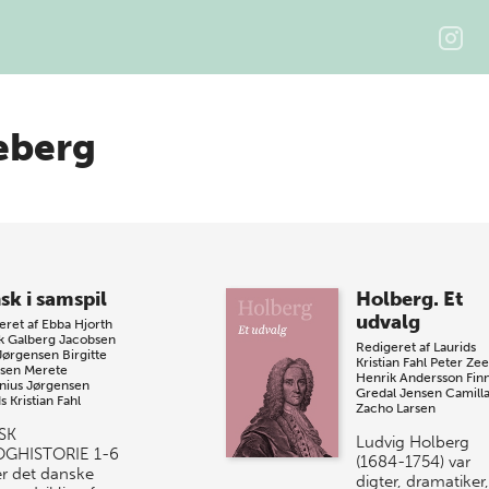
eberg
sk i samspil
Holberg. Et
udvalg
eret af
Ebba Hjorth
k Galberg Jacobsen
Redigeret af
Laurids
Jørgensen
Birgitte
Kristian Fahl
Peter Ze
sen
Merete
Henrik Andersson
Fin
nius Jørgensen
Gredal Jensen
Camill
s Kristian Fahl
Zacho Larsen
SK
Ludvig Holberg
OGHISTORIE 1-6
(1684-1754) var
er det danske
digter, dramatiker,