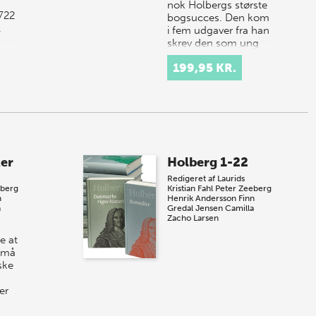
nok Holbergs største
722
bogsucces. Den kom
.
i fem udgaver fra han
skrev den som ung
forskersp…
199,95 KR.
ker
Holberg 1-22
Redigeret af
Laurids
eberg
Kristian Fahl
Peter Zeeberg
n
Henrik Andersson
Finn
a
Gredal Jensen
Camilla
Zacho Larsen
e at
n må
ske
er