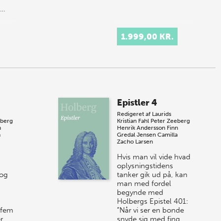
e…
1.999,00 KR.
Epistler 4
Redigeret af
Laurids
eberg
Kristian Fahl
Peter Zeeberg
n
Henrik Andersson
Finn
a
Gredal Jensen
Camilla
Zacho Larsen
Hvis man vil vide hvad
oplysningstidens
log
tanker gik ud på, kan
man med fordel
begynde med
Holbergs Epistel 401:
 fem
”Når vi ser en bonde
r
snyde sig med fing…