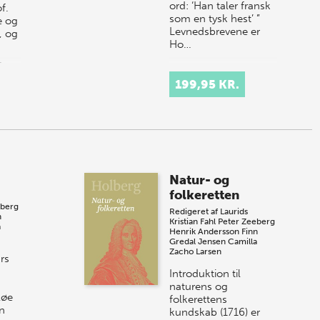
ord: ‘Han taler fransk
f.
som en tysk hest’ ”
e og
Levnedsbrevene er
, og
Ho…
…
199,95 KR.
Natur- og
folkeretten
eberg
Redigeret af
Laurids
n
Kristian Fahl
Peter Zeeberg
a
Henrik Andersson
Finn
Gredal Jensen
Camilla
Zacho Larsen
rs
Introduktion til
naturens og
løe
folkerettens
n
kundskab (1716) er