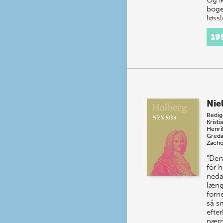
Og i
boge
løss
19
Nie
Redig
Kristi
Henri
Greda
Zacho
”Den
fór 
neda
læng
forn
så s
efte
nær