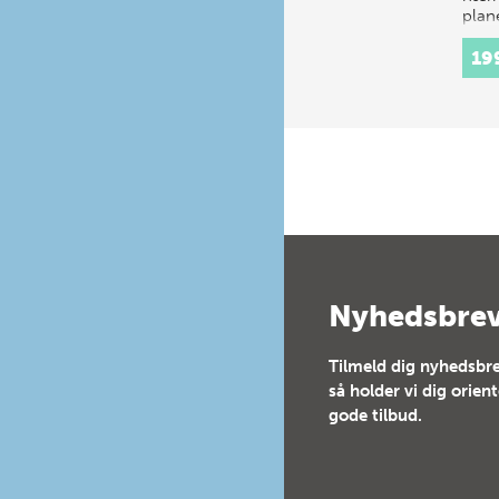
plan
19
Nyhedsbre
Tilmeld dig nyhedsbre
så holder vi dig orien
gode tilbud.