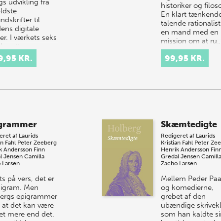
s udvikling fra
historiker og filoso
ldste
En klart tænkend
ndskrifter til
talende rationalist
ens digitale
en mand med en
er. I værkets seks
mission om at ru
 beretter s…
9,95 KR.
99,95 KR.
grammer
Skæmtedigte
eret af
Laurids
Redigeret af
Laurids
an Fahl
Peter Zeeberg
Kristian Fahl
Peter Ze
k Andersson
Finn
Henrik Andersson
Fin
l Jensen
Camilla
Gredal Jensen
Camill
 Larsen
Zacho Larsen
ts på vers, det er
Mellem Peder Paa
pigram. Men
og komedierne,
ergs epigrammer
grebet af den
, at det kan være
ubændige skrivek
t mere end det.
som han kaldte si