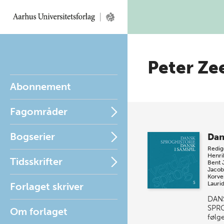
Peter Ze
Abonnement
Fagområder
Bogserier
Dan
Redig
Henri
Tidsskrifter
Bent 
Jacob
Korve
Laurid
Forlaget skriver
DAN
SPR
Om forlaget
følg