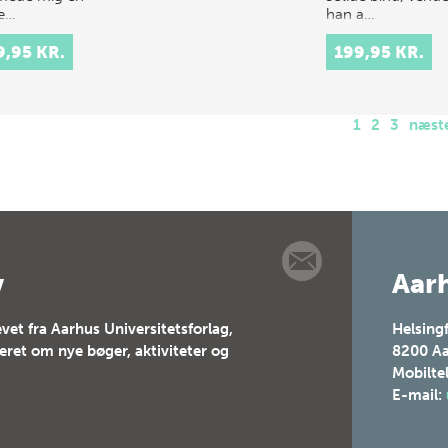
e…
han a…
9,95 KR.
199,95 KR.
1
2
3
næst
v
Aarh
vet fra Aarhus Universitetsforlag,
Helsing
teret om nye bøger, aktiviteter og
8200
Aa
Mobilte
E-mail: