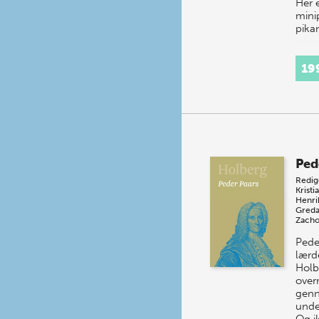
Her e
mini
pika
19
Ped
Redig
Kristi
Henri
Greda
Zacho
Pede
lærd
Holb
over
gen
unde