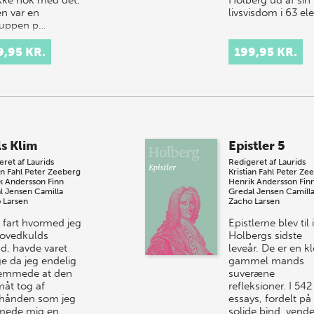
kke nok med det,
Holberg ud af sin
n var en
livsvisdom i 63 el
luppen p…
9,95 KR.
199,95 KR.
ls Klim
Epistler 5
eret af
Laurids
Redigeret af
Laurids
an Fahl
Peter Zeeberg
Kristian Fahl
Peter Ze
k Andersson
Finn
Henrik Andersson
Fin
l Jensen
Camilla
Gredal Jensen
Camill
 Larsen
Zacho Larsen
 fart hvormed jeg
Epistlerne blev til i
hovedkulds
Holbergs sidste
d, havde varet
leveår. De er en k
e da jeg endelig
gammel mands
emmede at den
suveræne
måt tog af
refleksioner. I 542
rhånden som jeg
essays, fordelt på
mede mig en
solide bind, vende