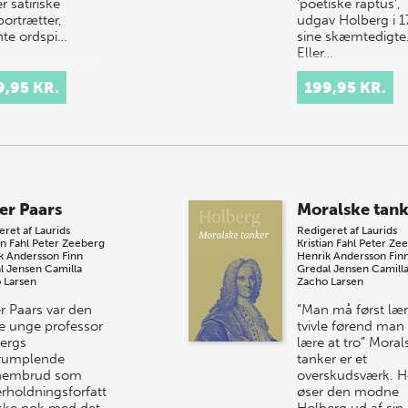
r satiriske
'poetiske raptus',
portrætter,
udgav Holberg i 1
nte ordspi…
sine skæmtedigte
Eller…
9,95 KR.
199,95 KR.
er Paars
Moralske tan
eret af
Laurids
Redigeret af
Laurids
an Fahl
Peter Zeeberg
Kristian Fahl
Peter Ze
k Andersson
Finn
Henrik Andersson
Fin
l Jensen
Camilla
Gredal Jensen
Camill
 Larsen
Zacho Larsen
r Paars var den
”Man må først lær
e unge professor
tvivle førend ma
ergs
lære at tro” Moral
rumplende
tanker er et
nembrud som
overskudsværk. H
rholdningsforfatter.
øser den modne