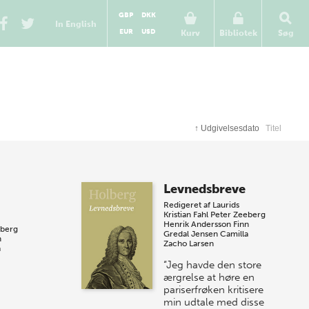
GBP
DKK
In English
EUR
USD
Kurv
Bibliotek
Søg
↑
Udgivelsesdato
Titel
Levnedsbreve
Redigeret af
Laurids
Kristian Fahl
Peter Zeeberg
Henrik Andersson
Finn
eberg
Gredal Jensen
Camilla
n
Zacho Larsen
a
“Jeg havde den store
ærgrelse at høre en
pariserfrøken kritisere
min udtale med disse