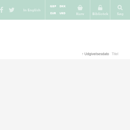
GBP
DKK
In English
EUR
USD
Kurv
Bibliotek
Søg
↑
Udgivelsesdato
Titel