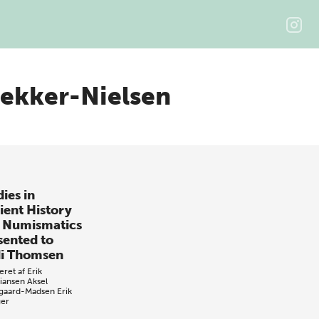
ekker-Nielsen
ies in
ient History
 Numismatics
sented to
i Thomsen
eret af
Erik
tiansen
Aksel
gaard-Madsen
Erik
ger