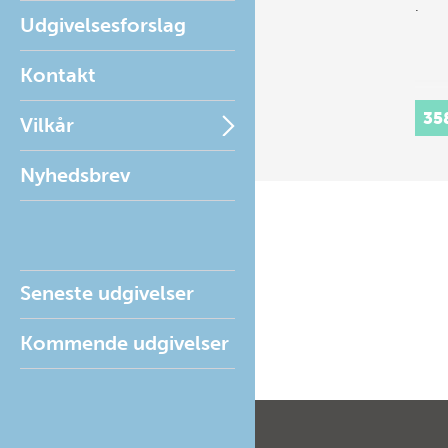
.
Udgivelsesforslag
Kontakt
35
Vilkår
Nyhedsbrev
Seneste udgivelser
Kommende udgivelser