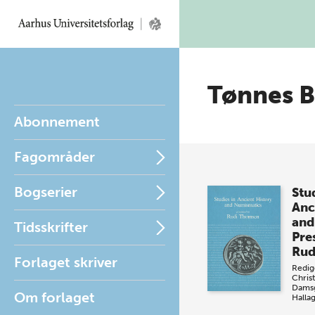
Tønnes B
Abonnement
Fagområder
Bogserier
Stud
Anc
and
Tidsskrifter
Pre
Rud
Forlaget skriver
Redig
Chris
Dams
Om forlaget
Halla