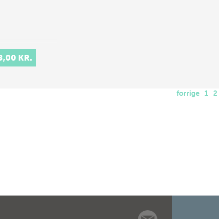
8,00 KR.
forrige
1
2