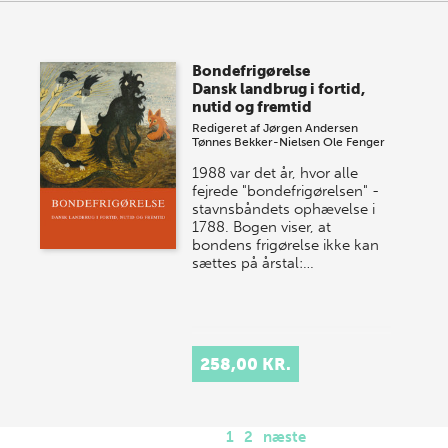
Bondefrigørelse
Dansk landbrug i fortid,
nutid og fremtid
Redigeret af
Jørgen Andersen
Tønnes Bekker-Nielsen
Ole Fenger
1988 var det år, hvor alle
fejrede "bondefrigørelsen" -
stavnsbåndets ophævelse i
1788. Bogen viser, at
bondens frigørelse ikke kan
sættes på årstal:…
258,00 KR.
1
2
næste