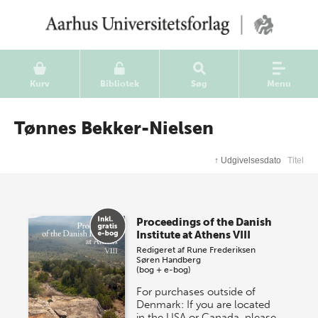
Kurv
Bibliotek
Søg
Menu
Tønnes Bekker-Nielsen
↑
Udgivelsesdato
Titel
Proceedings of the Danish
Institute at Athens VIII
Redigeret af
Rune Frederiksen
Søren Handberg
(bog + e-bog)
For purchases outside of
Denmark: If you are located
in the USA or Canada, please