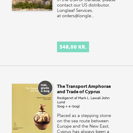
contact our US distributor,
Longleaf Services,
at orders@longle…
348,00 KR.
The Transport Amphorae
and Trade of Cyprus
Redigeret af
Mark L. Lawall
John
Lund
(bog + e-bog)
Placed as a stepping stone
on the sea route between
Europe and the New East,
Cyprus has always been a