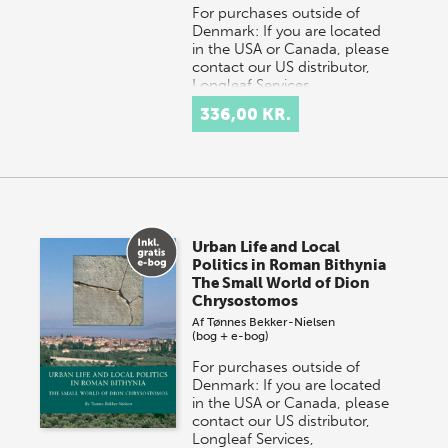
For purchases outside of
Denmark: If you are located
in the USA or Canada, please
contact our US distributor,
Longleaf Services,
at orders@longle…
336,00 KR.
Urban Life and Local
Politics in Roman Bithynia
The Small World of Dion
Chrysostomos
Af
Tønnes Bekker-Nielsen
(bog + e-bog)
For purchases outside of
Denmark: If you are located
in the USA or Canada, please
contact our US distributor,
Longleaf Services,