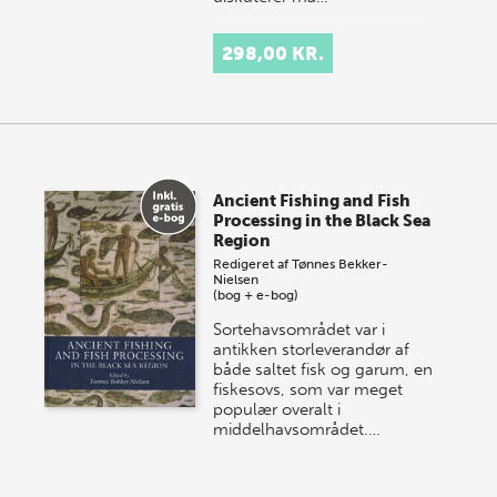
298,00 KR.
Ancient Fishing and Fish
Processing in the Black Sea
Region
Redigeret af
Tønnes Bekker-
Nielsen
(bog + e-bog)
Sortehavsområdet var i
antikken storleveran­dør af
både saltet fisk og garum, en
fiske­sovs, som var meget
populær overalt i
middelhavs­området.…