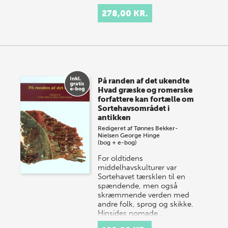
278,00 KR.
På randen af det ukendte
Hvad græske og romerske
forfattere kan fortælle om
Sortehavsområdet i
antikken
Redigeret af
Tønnes Bekker-
Nielsen
George Hinge
(bog + e-bog)
For oldtidens
middelhavskulturer var
Sortehavet tærsklen til en
spændende, men også
skræmmende verden med
andre folk, sprog og skikke.
Hinsides nomade…